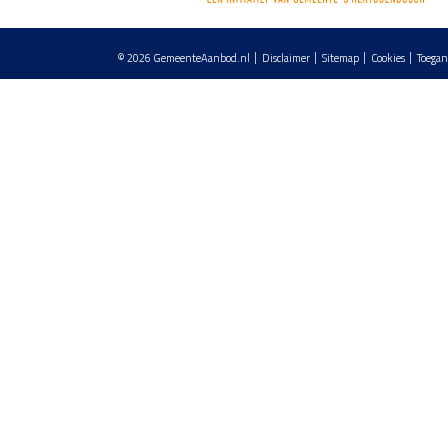
© 2026
GemeenteAanbod.nl
Disclaimer
Sitemap
Cookies
Toegan