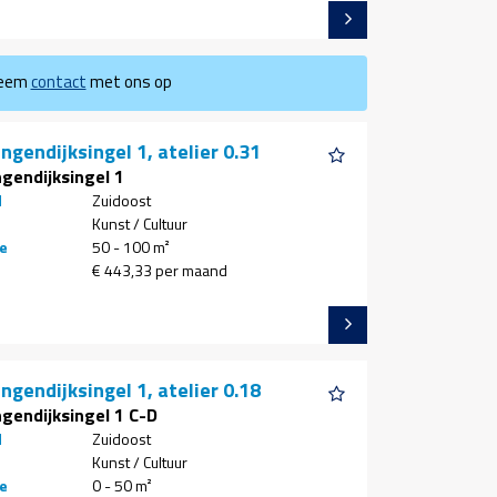
neem
contact
met ons op
ngendijksingel 1, atelier 0.31
ngendijksingel 1
d
Zuidoost
Kunst / Cultuur
e
50 - 100 m²
€ 443,33 per maand
ngendijksingel 1, atelier 0.18
ngendijksingel 1 C-D
d
Zuidoost
Kunst / Cultuur
e
0 - 50 m²