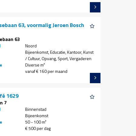
ebaan 63, voormalig Jeroen Bosch
ebaan 63
d
Noord
Bijeenkomst, Educatie, Kantoor, Kunst
/ Cultuur, Opvang, Sport, Vergaderen
e
Diverse m²
vanaf € 160 per maand
fé 1629
n 7
d
Binnenstad
Bijeenkomst
e
50 - 100 m²
€ 500 per dag