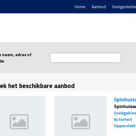
Home
Aanbod
Veelgestelde
p naam, adres of
de
ek het beschikbare aanbod
Spinhuisw
Spinhuisw
Zoekgebie
Activiteit
Oppervlakt