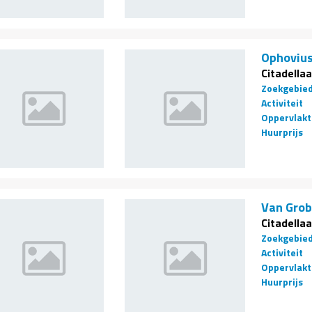
Ophovius
Citadellaa
Zoekgebie
Activiteit
Oppervlakt
Huurprijs
Van Gro
Citadellaa
Zoekgebie
Activiteit
Oppervlakt
Huurprijs