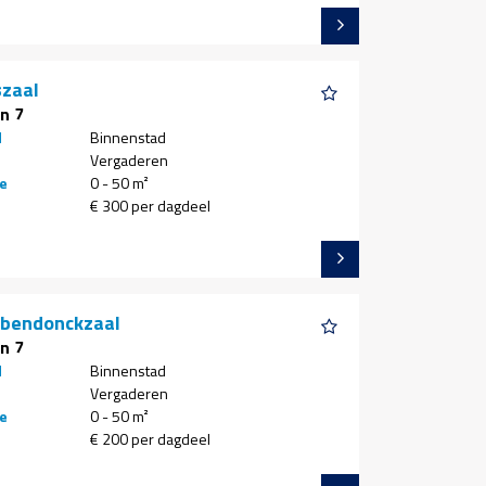
zaal
n 7
d
Binnenstad
Vergaderen
e
0 - 50 m²
€ 300 per dagdeel
bbendonckzaal
n 7
d
Binnenstad
Vergaderen
e
0 - 50 m²
€ 200 per dagdeel