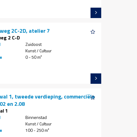
weg 2C-2D, atelier 7
eg 2 C-D
d
Zuidoost
Kunst / Cultuur
e
0 - 50 m²
wal 1, tweede verdieping, commerciële
02 en 2.08
al 1
d
Binnenstad
Kunst / Cultuur
e
100 - 250 m²