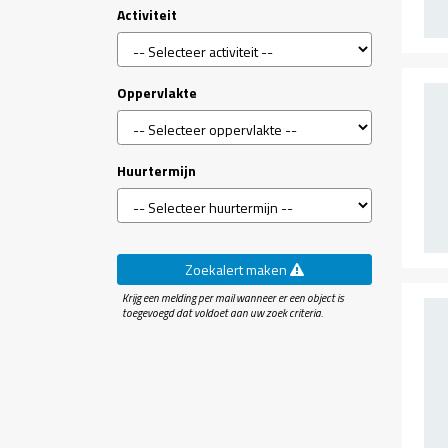
Activiteit
Oppervlakte
Huurtermijn
Zoekalert maken
Krijg een melding per mail wanneer er een object is
toegevoegd dat voldoet aan uw zoek criteria.