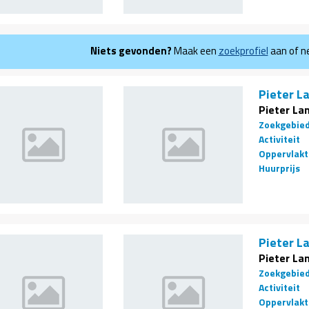
Niets gevonden?
Maak een
zoekprofiel
aan of 
Pieter La
Pieter La
Zoekgebie
Activiteit
Oppervlakt
Huurprijs
Pieter La
Pieter La
Zoekgebie
Activiteit
Oppervlakt