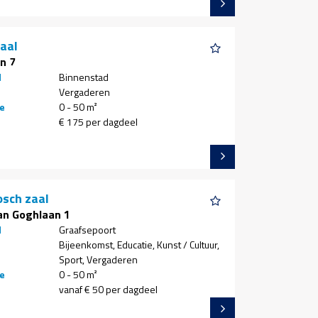
aal
n 7
d
Binnenstad
Vergaderen
e
0 - 50 m²
€ 175 per dagdeel
osch zaal
an Goghlaan 1
d
Graafsepoort
Bijeenkomst, Educatie, Kunst / Cultuur,
Sport, Vergaderen
e
0 - 50 m²
vanaf € 50 per dagdeel