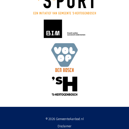
© 2026
GemeenteAanbod.nl
Disclaimer