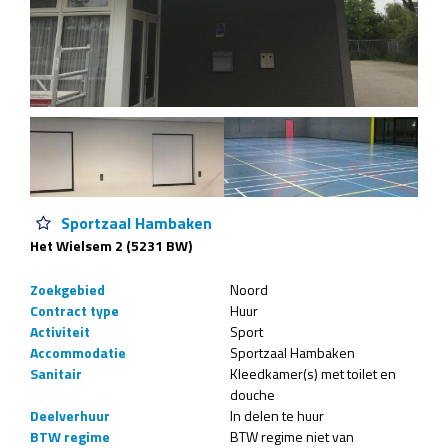
Sportzaal Hambaken
Het Wielsem 2 (5231 BW)
Zoekgebied
Noord
Contract type
Huur
Activiteit
Sport
Accommodatie
Sportzaal Hambaken
Sanitair
Kleedkamer(s) met toilet en
douche
Deelverhuur
In delen te huur
BTW regime
BTW regime niet van