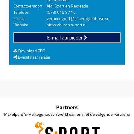
Contactpersoon
Afd. Sport en Recreatie
Telefoon
(073) 615 97 16
E-mail
verhuursport@s-hertogenbosch.nl
Website
https://huren.s-port.nl
E-mail aanbieder
Download PDF
E-mail naar relatie
Partners
Makelpunt 's-Hertogenbosch werkt samen met de volgende Partners: