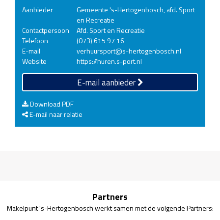
Aanbieder
Gemeente 's-Hertogenbosch, afd. Sport
en Recreatie
Contactpersoon
Afd. Sport en Recreatie
Telefoon
(073) 615 97 16
E-mail
verhuursport@s-hertogenbosch.nl
Website
https://huren.s-port.nl
E-mail aanbieder
Download PDF
E-mail naar relatie
Partners
Makelpunt 's-Hertogenbosch werkt samen met de volgende Partners: